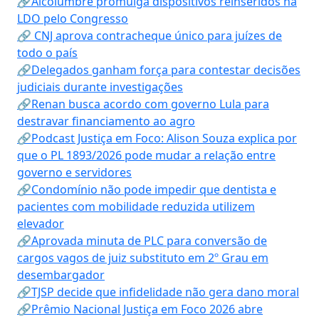
🔗Alcolumbre promulga dispositivos reinseridos na
LDO pelo Congresso
🔗 CNJ aprova contracheque único para juízes de
todo o país
🔗Delegados ganham força para contestar decisões
judiciais durante investigações
🔗Renan busca acordo com governo Lula para
destravar financiamento ao agro
🔗Podcast Justiça em Foco: Alison Souza explica por
que o PL 1893/2026 pode mudar a relação entre
governo e servidores
🔗Condomínio não pode impedir que dentista e
pacientes com mobilidade reduzida utilizem
elevador
🔗Aprovada minuta de PLC para conversão de
cargos vagos de juiz substituto em 2º Grau em
desembargador
🔗TJSP decide que infidelidade não gera dano moral
🔗Prêmio Nacional Justiça em Foco 2026 abre