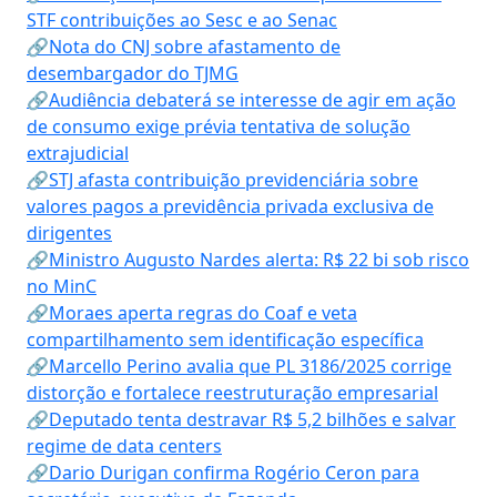
STF contribuições ao Sesc e ao Senac
🔗Nota do CNJ sobre afastamento de
desembargador do TJMG
🔗Audiência debaterá se interesse de agir em ação
de consumo exige prévia tentativa de solução
extrajudicial
🔗STJ afasta contribuição previdenciária sobre
valores pagos a previdência privada exclusiva de
dirigentes
🔗Ministro Augusto Nardes alerta: R$ 22 bi sob risco
no MinC
🔗Moraes aperta regras do Coaf e veta
compartilhamento sem identificação específica
🔗Marcello Perino avalia que PL 3186/2025 corrige
distorção e fortalece reestruturação empresarial
🔗Deputado tenta destravar R$ 5,2 bilhões e salvar
regime de data centers
🔗Dario Durigan confirma Rogério Ceron para