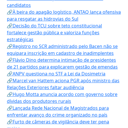
candidatos
🔗À beira do apagão logístico, ANTAQ lança ofensiva
para resgatar as hidrovias do Sul
🔗Decisão do TCU sobre teto constitucional
fortalece gestão pública e valoriza funções
estratégicas
🔗Registro no SCR administrado pelo Bacen não se
equipara inscrição em cadastro de inadimplentes
🔗Flávio Dino determina intimação de presidentes
de 21 partidos para explicarem gestão de emendas
🔗ANPV questiona no STF a Lei da Dosimetria
🔗Marcel van Hattem aciona PGR após ministro das
Relações Exteriores faltar audiência
🔗Hugo Motta anuncia acordo com governo sobre
dívidas dos produtores rurais
🔗Lançada Rede Nacional de Magistrados para
enfrentar avanço do crime organizado no país
🔗Furto de câmeras de vigilância deve ter pena