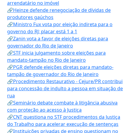
arrendatário no imóvel
🔗Heinze defende renegociação de dívidas de
produtores gaúchos
🔗Ministro Fux vota por eleição indireta para o
governo do RJ; placar está 1 a 1
🔗Zanin vota a favor de eleições diretas para
governador do Rio de Janeiro
🔗STF inicia julgamento sobre eleições para
mandato-tampão no Rio de Janeiro
🔗PGR defende eleições diretas para mandato-
tampão de governador do Rio de Janeiro
🔗Procedimento Restaurativo - Cejure/PR contribui
para concessão de indulto a pessoa em situação de
rua
🔗Seminário debate combate à litigância abusiva
com proteção ao acesso à Justiça
🔗CNT questiona no STF procedimentos da Justiça
do Trabalho para acelerar execução de sentenças
🔗Instituições privadas de ensino questionam no