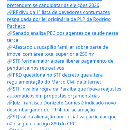
pretendem se candidatar às eleições 2026
🔗RF divulga 1ª lista de devedores contumazes
respaldada por lei originária de PLP de Rodrigo
Pacheco
🔗Senado analisa PEC dos agentes de saúde nesta
terça
🔗Afastado usucapião familiar sobre parte de
imóvel com área total superior a 250 m²
🔗STF forma maioria para liberar pagamento de
penduricalhos retroativos
🔗PRD questiona no STF decreto que altera
regulamentação do Marco Civil da Internet
🔗STF invalida regra da Paraíba que fixava reajustes
automáticos em propostas orçamentárias
🔗Juiz Francisco Donizete Gomes é indicado novo
desembargador do TRF4 por aclamação
🔗STJ valida alienação por iniciativa particular que
não seguiu o artigo 880 do CPC