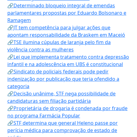
🔗Determinado bloqueio integral de emendas
parlamentares propostas por Eduardo Bolsonaro e
Ramagem
🔗JT tem competência para julgar ações que
apontam responsabilidade da Braskem em Maceió
🔗TSE ilumina cúpulas de laranja pelo fim da
violência contra as mulheres
🔗Lei que implementa tratamento contra depressão
infantil e na adolescência em UBS é constitucional
🔗Sindicato de policiais federais pode pedir
indenização por publicação que teria ofendido a
categoria
🔗Decisão unânime, STF nega possibilidade de
candidaturas sem filiação partidária
🔗Proprietária de drogaria é condenada por fraude
no programa Farmácia Popular
🔗STF determina que general Heleno passe por
perícia médica para comprovação de estado de