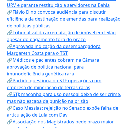
URV e garante restituição a servidores na Bahia
🔗Flávio Dino convoca audiência para discutir
eficiência da destinação de emendas para realização
de políticas públicas
🔗Tribunal valida arrematação de imóvel em leilão
apesar do pagamento fora do prazo
🔗Aprovada indicação da desembargadora
Margareth Costa para o TST
🔗Médicos e pacientes cobram na Câmara
aprovação de política nacional para
imunodeficiência genética rara
🔗Partido questiona no STF operações com
empresa de mineração de terras raras
🔗STJ: maconha para uso pessoal deixa de ser crime,
mas não escapa da punição na prisão
🔗Caso Messias: rejeição no Senado expõe falha de
articulação de Lula com Davi
🔗Associação dos Magistrados pede prazo maior