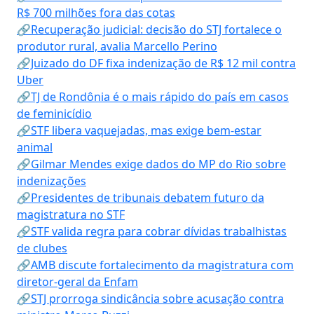
R$ 700 milhões fora das cotas
🔗Recuperação judicial: decisão do STJ fortalece o
produtor rural, avalia Marcello Perino
🔗Juizado do DF fixa indenização de R$ 12 mil contra
Uber
🔗TJ de Rondônia é o mais rápido do país em casos
de feminicídio
🔗STF libera vaquejadas, mas exige bem-estar
animal
🔗Gilmar Mendes exige dados do MP do Rio sobre
indenizações
🔗Presidentes de tribunais debatem futuro da
magistratura no STF
🔗STF valida regra para cobrar dívidas trabalhistas
de clubes
🔗AMB discute fortalecimento da magistratura com
diretor-geral da Enfam
🔗STJ prorroga sindicância sobre acusação contra