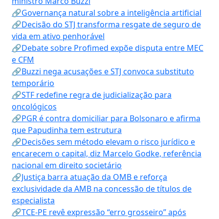
ministro Marco Buzzi
🔗Governança natural sobre a inteligência artificial
🔗Decisão do STJ transforma resgate de seguro de
vida em ativo penhorável
🔗Debate sobre Profimed expõe disputa entre MEC
e CFM
🔗Buzzi nega acusações e STJ convoca substituto
temporário
🔗STF redefine regra de judicialização para
oncológicos
🔗PGR é contra domiciliar para Bolsonaro e afirma
que Papudinha tem estrutura
🔗Decisões sem método elevam o risco jurídico e
encarecem o capital, diz Marcelo Godke, referência
nacional em direito societário
🔗Justiça barra atuação da OMB e reforça
exclusividade da AMB na concessão de títulos de
especialista
🔗TCE-PE revê expressão “erro grosseiro” após