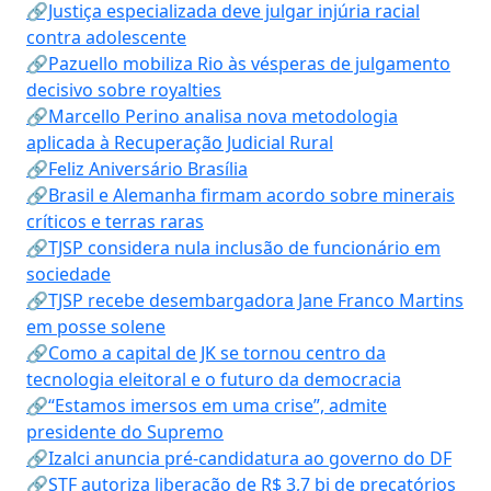
🔗Justiça especializada deve julgar injúria racial
contra adolescente
🔗Pazuello mobiliza Rio às vésperas de julgamento
decisivo sobre royalties
🔗Marcello Perino analisa nova metodologia
aplicada à Recuperação Judicial Rural
🔗Feliz Aniversário Brasília
🔗Brasil e Alemanha firmam acordo sobre minerais
críticos e terras raras
🔗TJSP considera nula inclusão de funcionário em
sociedade
🔗TJSP recebe desembargadora Jane Franco Martins
em posse solene
🔗Como a capital de JK se tornou centro da
tecnologia eleitoral e o futuro da democracia
🔗“Estamos imersos em uma crise”, admite
presidente do Supremo
🔗Izalci anuncia pré-candidatura ao governo do DF
🔗STF autoriza liberação de R$ 3,7 bi de precatórios