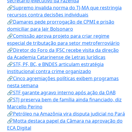
secretário-executivo da Fazenda
🔗Supremo invalida norma do TJ-MA que restringia
recursos contra decisões individuais
🔗Damares pede prorrogação de CPMI e prisão
domiciliar para Jair Bolsonaro
🔗Comissão aprova projeto para criar regime
especial de tributação para setor metroferroviário
🔗Diretor do Foro da JFSC recebe visita da direção
da Academia Catarinense de Letras Jurídicas
🔗STF, PF, BC, e BNDES articulam estratégia
institucional contra crime organizado
🔗Cinco agremiações políticas exibem programas
nesta semana
🔗STF garante agravo interno após ação da OAB
🔗STJ preserva bem de família ainda financiado, diz
Marcello Perino
🔗Petróleo na Amazônia vira disputa judicial no Pará
🔗Motta destaca papel da Câmara na aprovação do
ECA Digital