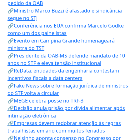
pedido da OAB
🔗Ministro Marco Buzzi é afastado e sindicância
segue no STJ
🔗Conferência nos EUA confirma Marcelo Godke
como um dos painelistas
🔗Evento em Campina Grande homenageará
ministra do TST
🔗Presidente da OAB-MS defende mandato de 10
anos no STF e eleva tensão institucional
🔗ReData: entidades da engenharia contestam
incentivos fiscais a data centers
🔗Fake News sobre formação jurídica de ministros
do STF volta a circular
🔗MEGE celebra posse no TRF-3
🔗Decisão anula prisão por dívida alimentar após
intimação eletrônica
🔗Empresas devem redobrar atenção às regras
trabalhistas em ano com muitos feriados
🔗Nelsinho aponta consenso no Congresso por