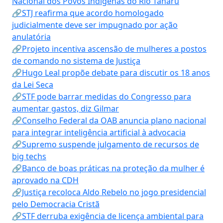
Nacional dos Povos Indígenas do Rio Tanaru
🔗STJ reafirma que acordo homologado
judicialmente deve ser impugnado por ação
anulatória
🔗Projeto incentiva ascensão de mulheres a postos
de comando no sistema de Justiça
🔗Hugo Leal propõe debate para discutir os 18 anos
da Lei Seca
🔗STF pode barrar medidas do Congresso para
aumentar gastos, diz Gilmar
🔗Conselho Federal da OAB anuncia plano nacional
para integrar inteligência artificial à advocacia
🔗Supremo suspende julgamento de recursos de
big techs
🔗Banco de boas práticas na proteção da mulher é
aprovado na CDH
🔗Justiça recoloca Aldo Rebelo no jogo presidencial
pelo Democracia Cristã
🔗STF derruba exigência de licença ambiental para