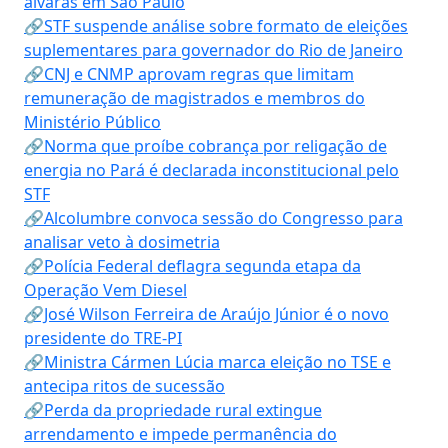
alvarás em São Paulo
🔗STF suspende análise sobre formato de eleições
suplementares para governador do Rio de Janeiro
🔗CNJ e CNMP aprovam regras que limitam
remuneração de magistrados e membros do
Ministério Público
🔗Norma que proíbe cobrança por religação de
energia no Pará é declarada inconstitucional pelo
STF
🔗Alcolumbre convoca sessão do Congresso para
analisar veto à dosimetria
🔗Polícia Federal deflagra segunda etapa da
Operação Vem Diesel
🔗José Wilson Ferreira de Araújo Júnior é o novo
presidente do TRE-PI
🔗Ministra Cármen Lúcia marca eleição no TSE e
antecipa ritos de sucessão
🔗Perda da propriedade rural extingue
arrendamento e impede permanência do