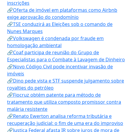
inscrições
🔗Oferta de imóvel em plataformas como Airbnb
exige aprovação do condomínio
🔗TSE conduzirá as Eleições sob o comando de
Nunes Marques
🔗Volkswagen é condenada por fraude em
homologação ambiental
🔗Coaf participa de reunião do Grupo de
Especialistas para o Combate à Lavagem de Dinheiro
🔗Novo Código Civil pode incentivar invasão de
imóveis
🔗Dino pede vista e STF suspende julgamento sobre
royalties do petróleo
🔗Fiocruz obtém patente para método de
tratamento que utiliza composto promissor contra
malária resistente
🔗Renato Ewerton analisa reforma tributária e
recuperação judicial: o fim de uma era do improviso
🔗Justiça Federal afasta IR sobre juros de mora de