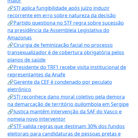
maior
🔗STJ aplica fungibilidade após juízo induzir
recorrente em erro sobre natureza da decisão
🔗Partido questiona no STF regra sobre sucessão
na presidência da Assembleia Legislativa do
Amazonas
🔗Cirurgia de feminização facial no processo
transexualizador é de cobertura obrigatória pelos
planos de saúde
🔗Presidente do TRF1 recebe visita institucional de
representantes da Anafe
🔗Gerente da CEF é condenado por peculato
eletrônico
🔗STJ reconhece dano moral coletivo pela demora
na demarcação de território quilombola em Sergipe
🔗Justiça mantém intervenção da SAF do Vasco e
nomeia novo interventor
🔗STF valida regras que destinam 30% dos fundos
eleitorais para candidaturas de pessoas pretas e