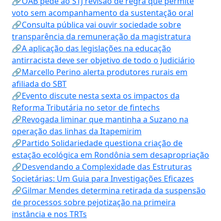
🔗OAB pede ao STJ revisão de regra que permite
voto sem acompanhamento da sustentação oral
🔗Consulta pública vai ouvir sociedade sobre
transparência da remuneração da magistratura
🔗A aplicação das legislações na educação
antirracista deve ser objetivo de todo o Judiciário
🔗Marcello Perino alerta produtores rurais em
afiliada do SBT
🔗Evento discute nesta sexta os impactos da
Reforma Tributária no setor de fintechs
🔗Revogada liminar que mantinha a Suzano na
operação das linhas da Itapemirim
🔗Partido Solidariedade questiona criação de
estação ecológica em Rondônia sem desapropriação
🔗Desvendando a Complexidade das Estruturas
Societárias: Um Guia para Investigações Eficazes
🔗Gilmar Mendes determina retirada da suspensão
de processos sobre pejotização na primeira
instância e nos TRTs