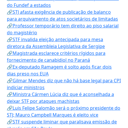
do Fundef a estados
🔗STJ afasta exigência de publicação de balanço
para arquivamento de atos societários de limitadas
🔗Professor temporário tem direito ao piso salarial
do magistério
🔗STF invalida eleição antecipada para mesa
diretora da Assembleia Legislativa de Sergipe
🔗Magistrada esclarece critérios rígidos para
fornecimento de canabidiol no Paraná
🔗Ex-deputado Ramagem é solto após ficar dois
dias preso nos EUA
🔗Gilmar Mendes diz que não há base legal para CPI
indiciar ministros
🔗Ministra Cármen Lúcia diz que é aconselhada a
deixar STF por ataques machistas
🔗Luis Felipe Salomão será o próximo presidente do
STJ; Mauro Campbell Marques é eleito vice
🔗STF suspende liminar que paralisava emissão de