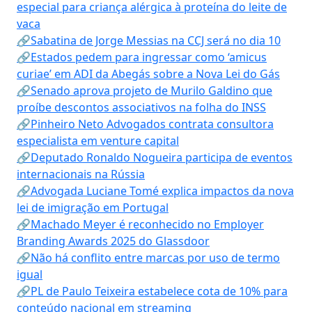
especial para criança alérgica à proteína do leite de
vaca
🔗Sabatina de Jorge Messias na CCJ será no dia 10
🔗Estados pedem para ingressar como ‘amicus
curiae’ em ADI da Abegás sobre a Nova Lei do Gás
🔗Senado aprova projeto de Murilo Galdino que
proíbe descontos associativos na folha do INSS
🔗Pinheiro Neto Advogados contrata consultora
especialista em venture capital
🔗Deputado Ronaldo Nogueira participa de eventos
internacionais na Rússia
🔗Advogada Luciane Tomé explica impactos da nova
lei de imigração em Portugal
🔗Machado Meyer é reconhecido no Employer
Branding Awards 2025 do Glassdoor
🔗Não há conflito entre marcas por uso de termo
igual
🔗PL de Paulo Teixeira estabelece cota de 10% para
conteúdo nacional em streaming