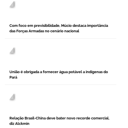
/home/nr7cjoew/public_html/desc-
blog.php on line
277
">
Com foco em previsibilidade, Múcio destaca importância
das Forças Armadas no cenário nacional
/home/nr7cjoew/public_html/desc-
blog.php on line
277
">
União é obrigada a fornecer água potável a indígenas do
Pará
/home/nr7cjoew/public_html/desc-
blog.php on line
277
">
Relação Brasil-China deve bater novo recorde comercial,
diz Alckmin