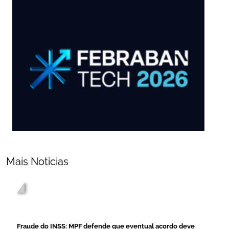
Mais Noticias
/home/nr7cjoew/public_html/desc-
blog.php on line
277
">
Fraude do INSS: MPF defende que eventual acordo deve