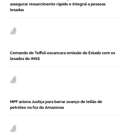
assegurar ressarcimento rápido e integral a pessoas
lesadas
/home/nr7cjoew/public_html/desc-
blog.php on line
277
">
Comando de Toffoli escancara omissão do Estado com os
lesados do INSS
/home/nr7cjoew/public_html/desc-
blog.php on line
277
">
MPF aciona Justiça para barrar avanço de leilão de
petróleo na foz do Amazonas
/home/nr7cjoew/public_html/desc-