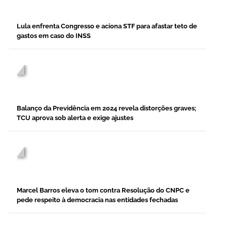
blog.php on line
277
">
Lula enfrenta Congresso e aciona STF para afastar teto de
gastos em caso do INSS
/home/nr7cjoew/public_html/desc-
blog.php on line
277
">
Balanço da Previdência em 2024 revela distorções graves;
TCU aprova sob alerta e exige ajustes
/home/nr7cjoew/public_html/desc-
blog.php on line
277
">
Marcel Barros eleva o tom contra Resolução do CNPC e
pede respeito à democracia nas entidades fechadas