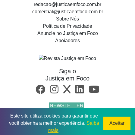
redacao@justicaemfoco.com.br
comercial@justicaemfoco.com.br
Sobre Nós
Politica de Privacidade
Anuncie no Justiça em Foco
Apoiadores
Siga o
Justiça em Foco
NEWSLETTER
Este site utiliza cookies para garantir que
© 2026 Todos os direitos reservados.
você obtenha a melhor experiência.
Saiba
Aceitar
mais
.