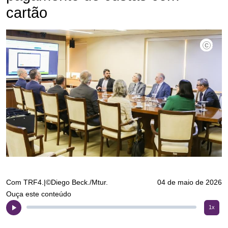
cartão
©Diego B
Com TRF4.|©Diego Beck./Mtur.
04 de maio de 2026
Ouça este conteúdo
1x