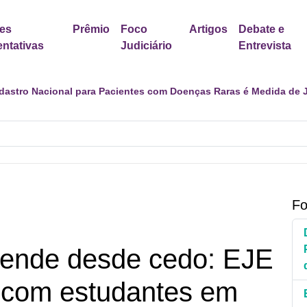
es
Prêmio
Foco
Artigos
Debate e
ntativas
Judiciário
Entrevista
s divulgam notas de apoio ao STF e ao ministro Alexandre de Mor
Fo
rende desde cedo: EJE
 com estudantes em