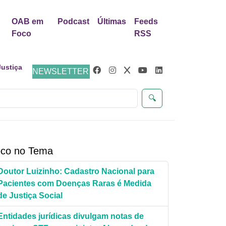
OAB em
Podcast
Últimas
Feeds
Foco
RSS
NEWSLETTER
aes
🔍
co no Tema
Doutor Luizinho: Cadastro Nacional para
Pacientes com Doenças Raras é Medida
de Justiça Social
Entidades jurídicas divulgam notas de