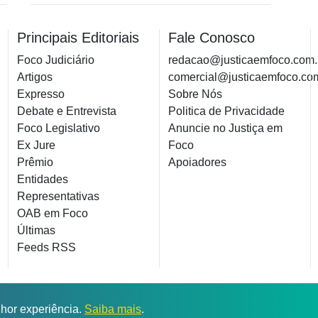
Principais Editoriais
Fale Conosco
Foco Judiciário
redacao@justicaemfoco.com.
Artigos
comercial@justicaemfoco.co
Expresso
Sobre Nós
Debate e Entrevista
Politica de Privacidade
Foco Legislativo
Anuncie no Justiça em
Ex Jure
Foco
Prêmio
Apoiadores
Entidades
Representativas
OAB em Foco
Últimas
Feeds RSS
© 2026 Todos os direitos reservados.
lhor experiência.
Saiba mais
.